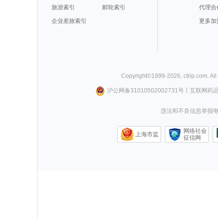
旅游索引
邮轮索引
代理合
企业差旅索引
更多加
Copyright©
1999-
2026
,
ctrip.com
. Al
沪公网备31010502002731号
丨
互联网药
违法和不良信息举报电话0
网络社会
上海市监
征信网