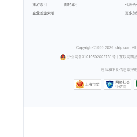
旅游索引
邮轮索引
代理合
企业差旅索引
更多加
Copyright©
1999-
2026
,
ctrip.com
. Al
沪公网备31010502002731号
丨
互联网药
违法和不良信息举报电话0
网络社会
上海市监
征信网