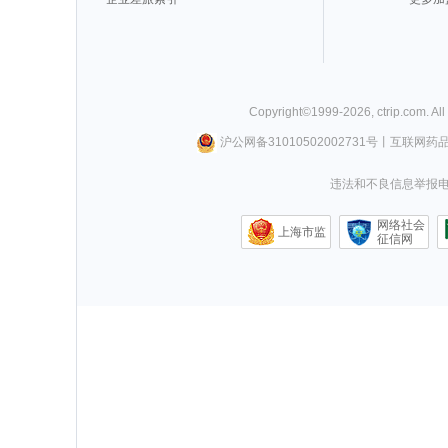
Copyright©
1999-
2026
,
ctrip.com
. Al
沪公网备31010502002731号
丨
互联网药
违法和不良信息举报电话0
网络社会
上海市监
征信网