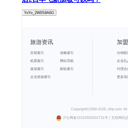
YoYo_2W0S9A6G
旅游资讯
加
宾馆索引
攻略索引
分销联
机票索引
网站导航
企业礼
旅游索引
邮轮索引
代理合
企业差旅索引
更多加
Copyright©
1999-
2026
,
ctrip.com
. Al
沪公网备31010502002731号
丨
互联网药