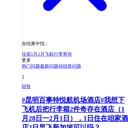
在结果中找：
住宿
1月
2月
飞机
行李寄存
更多
热门问题
最新问题
待回答问题
3
回答
#昆明百事特悦航机场酒店#我想下
飞机后把行李箱2件奇存在酒店（1
月28日一2月1日），1日住在咱家酒
店2日早飞新加坡可以吗？