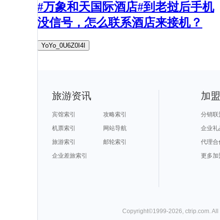
#万象和天国际酒店#到老挝后手机
没信号，怎么联系酒店来接机？
YoYo_0U6Z0I4I
旅游资讯
加
宾馆索引
攻略索引
分销联
机票索引
网站导航
企业礼
旅游索引
邮轮索引
代理合
企业差旅索引
更多加
Copyright©
1999-
2026
,
ctrip.com
. Al