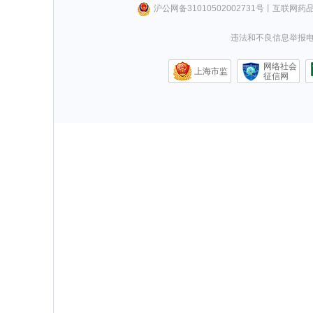
沪公网备31010502002731号
丨
互联网药
违法和不良信息举报电话0
网络社会
上海市监
征信网