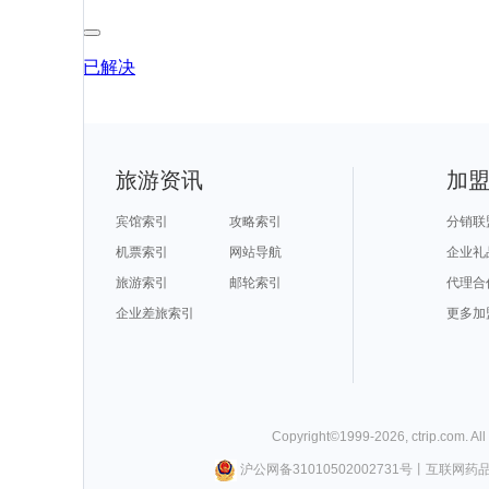
已解决
旅游资讯
加
宾馆索引
攻略索引
分销联
机票索引
网站导航
企业礼
旅游索引
邮轮索引
代理合
企业差旅索引
更多加
Copyright©
1999-
2026
,
ctrip.com
. Al
沪公网备31010502002731号
丨
互联网药