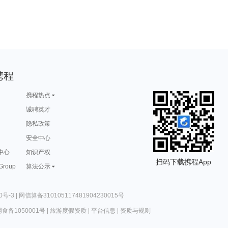
携程
携程热点
诚聘英才
隐私政策
安全中心
中心
知识产权
扫码下载携程App
 Group
算法公示
0号-3
|
网信算备310105117481904230015号
食备1050001号
|
旅游度假资质
|
平台信息
|
资质与规则