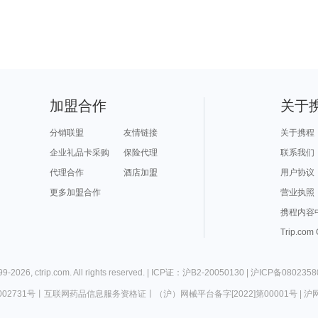
加盟合作
关于
分销联盟
友情链接
关于携程
企业礼品卡采购
保险代理
联系我们
代理合作
酒店加盟
用户协议
更多加盟合作
营业执照
携程内容
Trip.com
99-
2026
,
ctrip.com
. All rights reserved. |
ICP证：沪B2-20050130
|
沪ICP备0802358
02731号
丨
互联网药品信息服务资格证
丨
（沪）网械平台备字[2022]第00001号
|
沪网