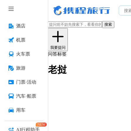
搜索
酒店
机票
我要提问
火车票
问答标签
老挝
旅游
门票·活动
汽车·船票
用车
NEW
AI行程助手