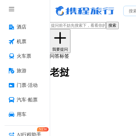
搜索
酒店
机票
我要提问
火车票
问答标签
老挝
旅游
门票·活动
汽车·船票
用车
NEW
AI行程助手