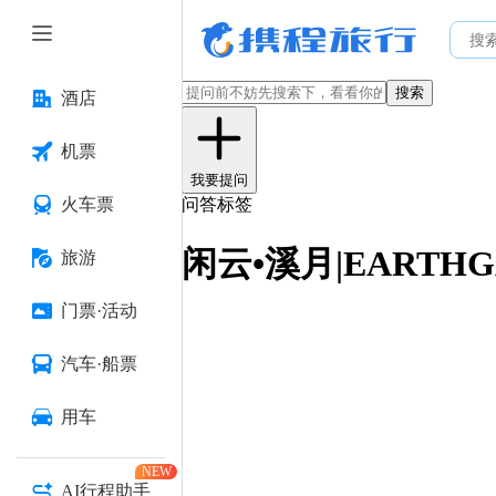
搜索
酒店
机票
我要提问
火车票
问答标签
闲云•溪月|EARTHG
旅游
门票·活动
汽车·船票
用车
NEW
AI行程助手