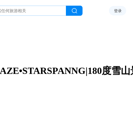
登录
AZE•STARSPANNG|180度