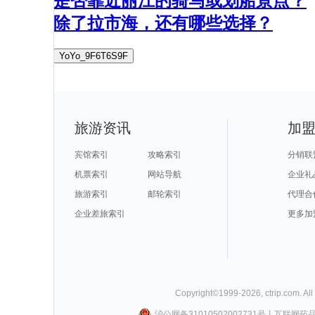
是否靠近丽江的骑马或划船景点？
除了拉市海，还有哪些选择？
YoYo_9F6T6S9F
旅游资讯
加
宾馆索引
攻略索引
分销联
机票索引
网站导航
企业礼
旅游索引
邮轮索引
代理合
企业差旅索引
更多加
Copyright©
1999-
2026
,
ctrip.com
. Al
沪公网备31010502002731号
丨
互联网药