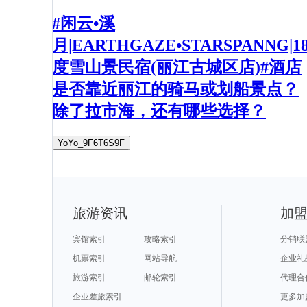
#闲云•溪
月|EARTHGAZE•STARSPANNG|1
度雪山景民宿(丽江古城区店)#酒店
是否靠近丽江的骑马或划船景点？
除了拉市海，还有哪些选择？
YoYo_9F6T6S9F
旅游资讯
加
宾馆索引
攻略索引
分销联
机票索引
网站导航
企业礼
旅游索引
邮轮索引
代理合
企业差旅索引
更多加