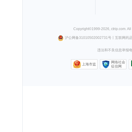
Copyright©
1999-
2026
,
ctrip.com
. Al
沪公网备31010502002731号
丨
互联网药
违法和不良信息举报电话0
网络社会
上海市监
征信网