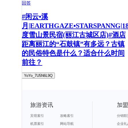
回答
#闲云•溪
月|EARTHGAZE•STARSPANNG|1
度雪山景民宿(丽江古城区店)#酒店
距离丽江的“石鼓镇”有多远？古镇
的民俗特色是什么？适合什么时间
前往？
YoYo_7U5N6L9Q
旅游资讯
加
宾馆索引
攻略索引
分销联
机票索引
网站导航
企业礼