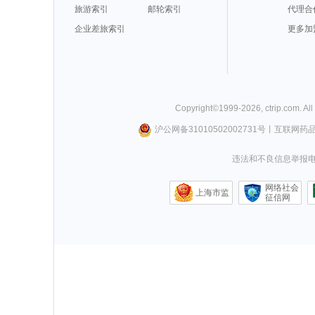
旅游索引
邮轮索引
代理合
企业差旅索引
更多加
Copyright©
1999-
2026
,
ctrip.com
. Al
沪公网备31010502002731号
丨
互联网药
违法和不良信息举报电话0
网络社会
上海市监
征信网