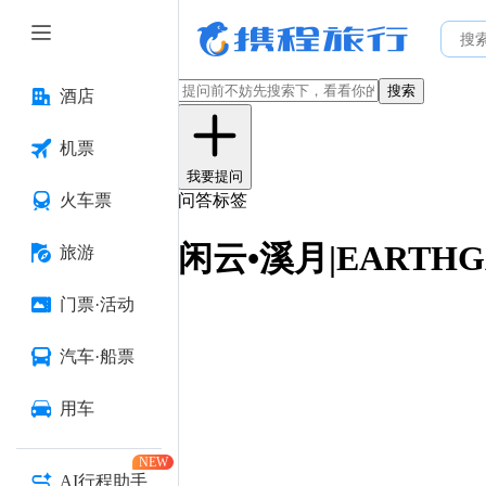
搜索
酒店
机票
我要提问
火车票
问答标签
闲云•溪月|EARTHG
旅游
门票·活动
汽车·船票
用车
NEW
AI行程助手