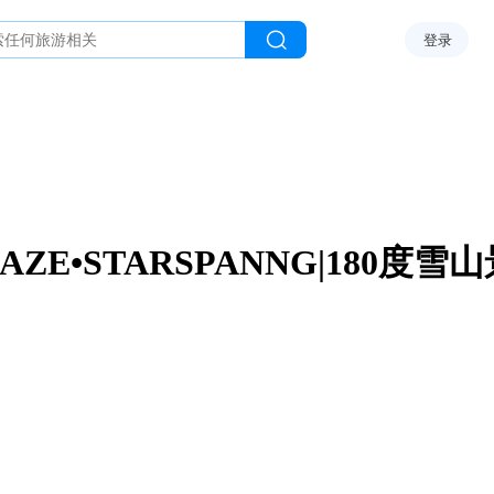
登录
AZE•STARSPANNG|180度