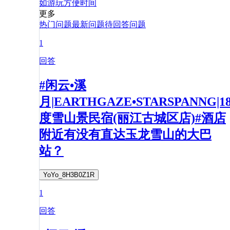
如
游玩
方便
时间
更多
热门问题
最新问题
待回答问题
1
回答
#闲云•溪
月|EARTHGAZE•STARSPANNG|1
度雪山景民宿(丽江古城区店)#酒店
附近有没有直达玉龙雪山的大巴
站？
YoYo_8H3B0Z1R
1
回答