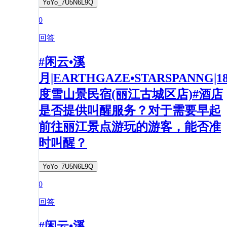
YoYo_7U5N6L9Q
0
回答
#闲云•溪
月|EARTHGAZE•STARSPANNG|1
度雪山景民宿(丽江古城区店)#酒店
是否提供叫醒服务？对于需要早起
前往丽江景点游玩的游客，能否准
时叫醒？
YoYo_7U5N6L9Q
0
回答
#闲云•溪