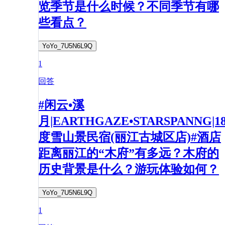
览季节是什么时候？不同季节有哪
些看点？
YoYo_7U5N6L9Q
1
回答
#闲云•溪
月|EARTHGAZE•STARSPANNG|1
度雪山景民宿(丽江古城区店)#酒店
距离丽江的“木府”有多远？木府的
历史背景是什么？游玩体验如何？
YoYo_7U5N6L9Q
1