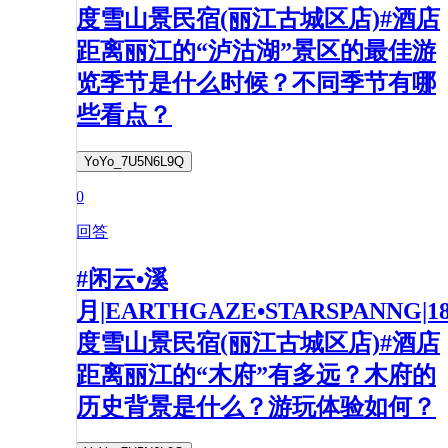
度雪山景民宿(丽江古城区店)#酒店
距离丽江的“泸沽湖”景区的最佳游
览季节是什么时候？不同季节有哪
些看点？
YoYo_7U5N6L9Q
0
回答
#闲云•溪
月|EARTHGAZE•STARSPANNG|1
度雪山景民宿(丽江古城区店)#酒店
距离丽江的“木府”有多远？木府的
历史背景是什么？游玩体验如何？