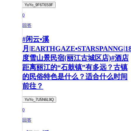
YoYo_9F6T6S9F
0
回答
#闲云•溪
月|EARTHGAZE•STARSPANNG|1
度雪山景民宿(丽江古城区店)#酒店
距离丽江的“石鼓镇”有多远？古镇
的民俗特色是什么？适合什么时间
前往？
YoYo_7U5N6L9Q
0
回答