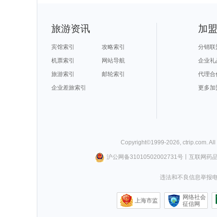
旅游资讯
加
宾馆索引
攻略索引
分销联
机票索引
网站导航
企业礼
旅游索引
邮轮索引
代理合
企业差旅索引
更多加
Copyright©
1999-
2026
,
ctrip.com
. Al
沪公网备31010502002731号
丨
互联网药
违法和不良信息举报电话0
网络社会
上海市监
征信网