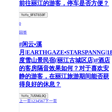
前往丽江的游客，停车是否方便？
YoYo_9F6T6S9F
0
回答
#闲云•溪
月|EARTHGAZE•STARSPANNG|1
度雪山景民宿(丽江古城区店)#酒店
的客房隔音效果如何？对于喜欢安
静的游客，在丽江旅游期间能否获
得良好的休息？
YoYo_7U5N6L9Q
上一页
1
2
3
4
5
6
7
下一页