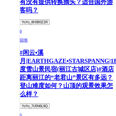
有没有提供转换插头？适合国外游
客吗？
YoYo_8H3B0Z1R
0
回答
#闲云•溪
月|EARTHGAZE•STARSPANNG|1
度雪山景民宿(丽江古城区店)#酒店
距离丽江的“老君山”景区有多远？
登山难度如何？山顶的观景效果怎
么样？
YoYo_7U5N6L9Q
0