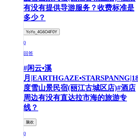
有没有提供导游服务？收费标准是
多少？
YoYo_4G6O4F0Y
0
回答
#闲云•溪
月|EARTHGAZE•STARSPANNG|1
度雪山景民宿(丽江古城区店)#酒店
周边有没有直达拉市海的旅游专
线？
脑欢
0