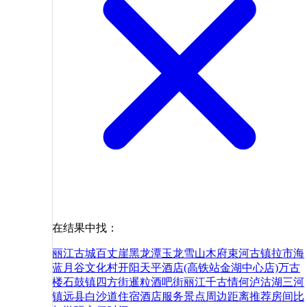
在结果中找：
丽江古城
百丈崖黑龙潭
玉龙雪山
木府
束河古镇
拉市海
蓝月谷
文化村
开阳天平酒店(高铁站金湖中心店)
万古
楼
石鼓镇
四方街
暹粒酒吧街
丽江千古情
何
泸沽湖
三河
镇远县
白沙
道
住宿
酒店
服务
景点
周边
距离
推荐
房间
比