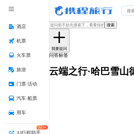
搜索
酒店
机票
我要提问
火车票
问答标签
云端之行·哈巴雪山
旅游
门票·活动
汽车·船票
用车
NEW
AI行程助手