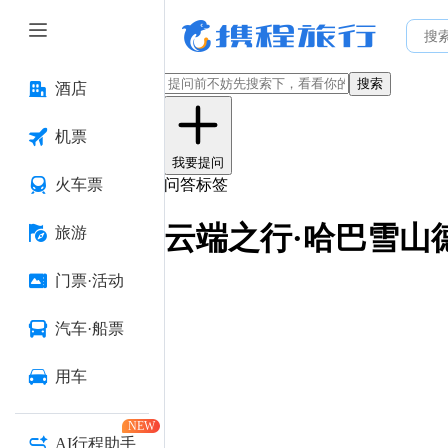
搜索
酒店
机票
我要提问
火车票
问答标签
云端之行·哈巴雪山
旅游
门票·活动
汽车·船票
用车
NEW
AI行程助手