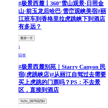
#极景西麓丨360°雪山观景·日照金
山·前玉龙后哈巴·雪峦观峡美宿#丽
江班车到香格里拉虎跳峡下到酒店
有多远？
傲游一方
1
回答
#极景西麓别苑｜Starry Canyon 民
宿(虎跳峡店)#从丽江自驾过去需要
买上虎跳的门票吗？PS：不去景
区，直接到酒店
YoYo_1M7N3Z9U