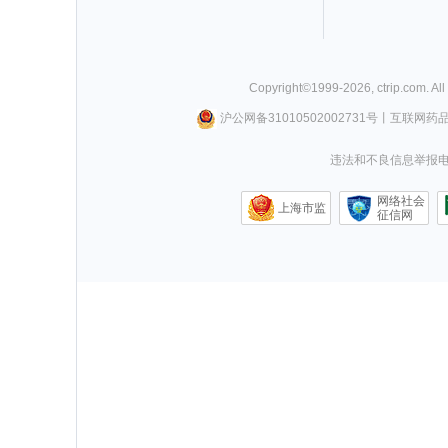
Copyright©
1999-
2026
,
ctrip.com
. Al
沪公网备31010502002731号
丨
互联网药
违法和不良信息举报电话0
网络社会
上海市监
征信网