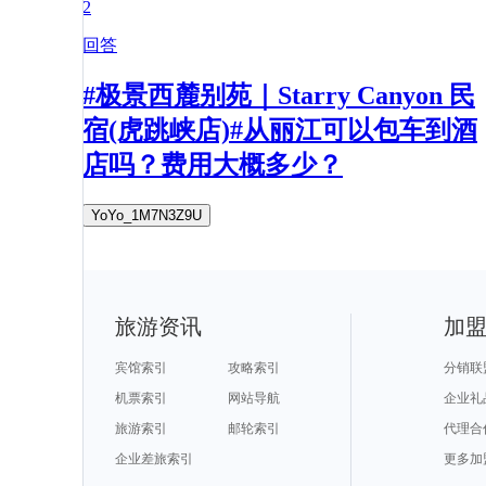
2
回答
#极景西麓别苑｜Starry Canyon 民
宿(虎跳峡店)#从丽江可以包车到酒
店吗？费用大概多少？
YoYo_1M7N3Z9U
旅游资讯
加
宾馆索引
攻略索引
分销联
机票索引
网站导航
企业礼
旅游索引
邮轮索引
代理合
企业差旅索引
更多加