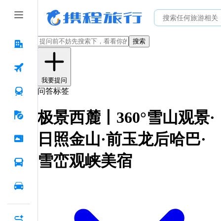
搜索
我要提问
问答标签
极景西麓丨360°雪山观景·
日照金山·前玉龙后哈巴·
雪峦观峡美宿