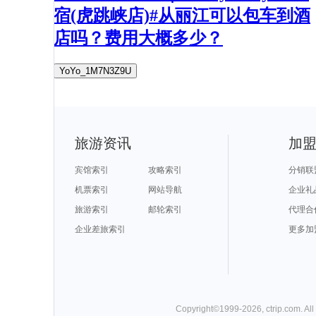
宿(虎跳峡店)#从丽江可以包车到酒
店吗？费用大概多少？
YoYo_1M7N3Z9U
旅游资讯
加
宾馆索引
攻略索引
分销联
机票索引
网站导航
企业礼
旅游索引
邮轮索引
代理合
企业差旅索引
更多加
Copyright©
1999-
2026
,
ctrip.com
. Al