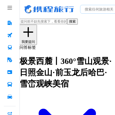
搜索
我要提问
问答标签
极景西麓丨360°雪山观景·
日照金山·前玉龙后哈巴·
雪峦观峡美宿