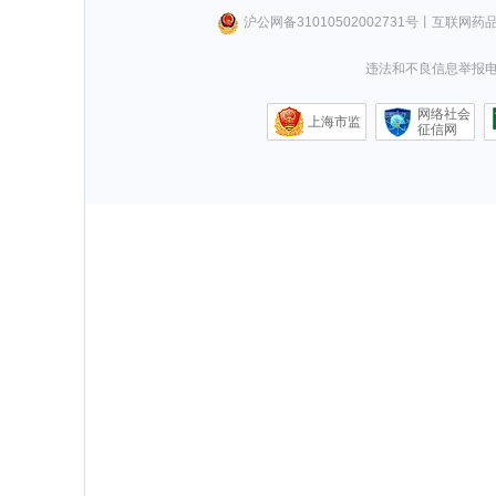
沪公网备31010502002731号
丨
互联网药
违法和不良信息举报电话0
网络社会
上海市监
征信网