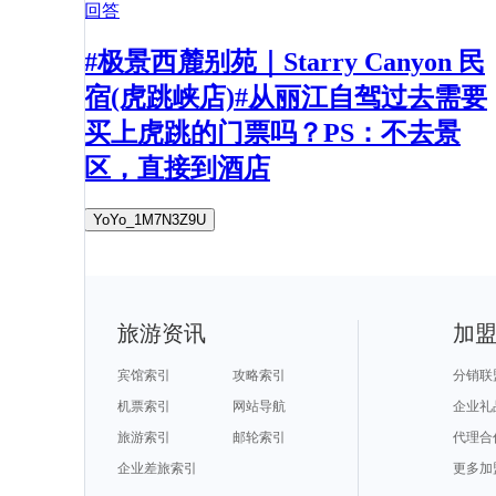
回答
#极景西麓别苑｜Starry Canyon 民
宿(虎跳峡店)#从丽江自驾过去需要
买上虎跳的门票吗？PS：不去景
区，直接到酒店
YoYo_1M7N3Z9U
旅游资讯
加
宾馆索引
攻略索引
分销联
机票索引
网站导航
企业礼
旅游索引
邮轮索引
代理合
企业差旅索引
更多加