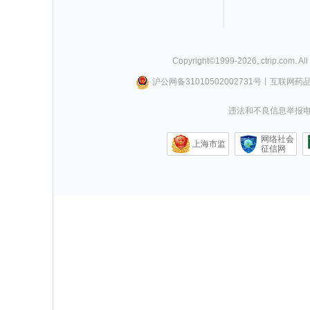
Copyright©
1999-
2026
,
ctrip.com
. Al
沪公网备31010502002731号
丨
互联网药
违法和不良信息举报电话0
网络社会
上海市监
征信网