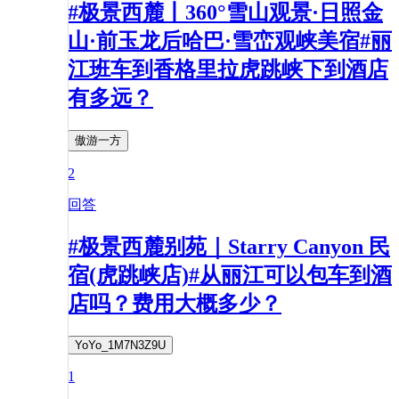
#极景西麓丨360°雪山观景·日照金
山·前玉龙后哈巴·雪峦观峡美宿#丽
江班车到香格里拉虎跳峡下到酒店
有多远？
傲游一方
2
回答
#极景西麓别苑｜Starry Canyon 民
宿(虎跳峡店)#从丽江可以包车到酒
店吗？费用大概多少？
YoYo_1M7N3Z9U
1