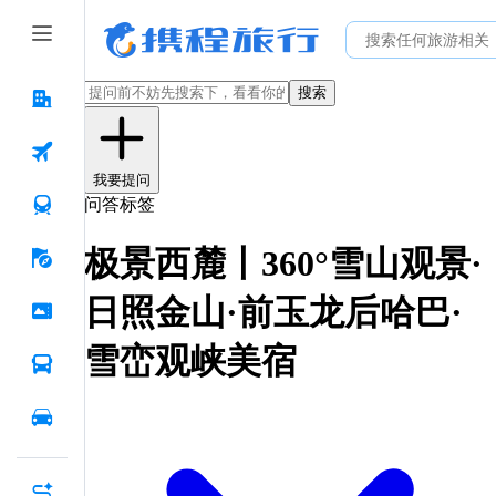
搜索
我要提问
问答标签
极景西麓丨360°雪山观景·
日照金山·前玉龙后哈巴·
雪峦观峡美宿