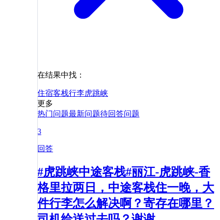
在结果中找：
住宿
客栈
行李
虎跳峡
更多
热门问题
最新问题
待回答问题
3
回答
#虎跳峡中途客栈#丽江-虎跳峡-香
格里拉两日，中途客栈住一晚，大
件行李怎么解决啊？寄存在哪里？
司机给送过去吗？谢谢