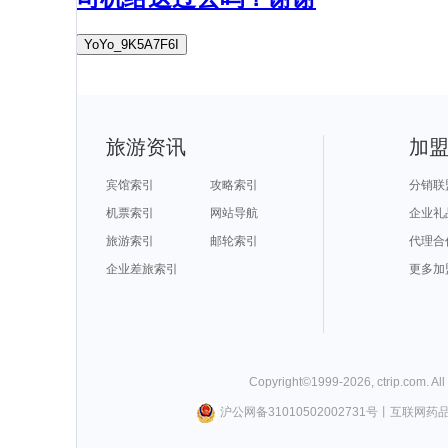
YoYo_9K5A7F6I
旅游资讯
加
宾馆索引
攻略索引
分销联
机票索引
网站导航
企业礼
旅游索引
邮轮索引
代理合
企业差旅索引
更多加
Copyright©
1999-
2026
,
ctrip.com
. Al
沪公网备31010502002731号
丨
互联网药