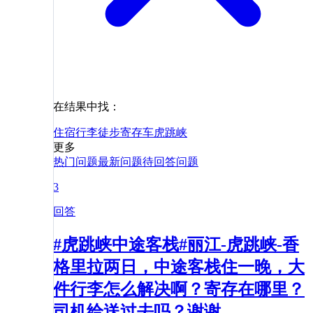
在结果中找：
住宿
行李
徒步
寄存
车
虎跳峡
更多
热门问题
最新问题
待回答问题
3
回答
#虎跳峡中途客栈#丽江-虎跳峡-香
格里拉两日，中途客栈住一晚，大
件行李怎么解决啊？寄存在哪里？
司机给送过去吗？谢谢