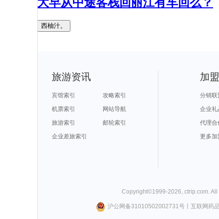
大早从中途客栈回丽江有车回么？
西柚汁。
旅游资讯
加
宾馆索引
攻略索引
分销联
机票索引
网站导航
企业礼
旅游索引
邮轮索引
代理合
企业差旅索引
更多加
Copyright©
1999-
2026
,
ctrip.com
. Al
沪公网备31010502002731号
丨
互联网药