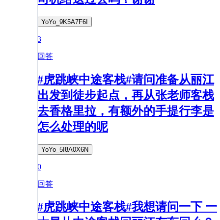
YoYo_9K5A7F6I
3
回答
#虎跳峡中途客栈#请问准备从丽江
出发到徒步起点，再从张老师客栈
去香格里拉，有额外的手提行李是
怎么处理的呢
YoYo_5I8A0X6N
0
回答
#虎跳峡中途客栈#我想请问一下 一