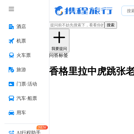
搜索
酒店
机票
我要提问
火车票
问答标签
香格里拉中虎跳张
旅游
门票·活动
汽车·船票
用车
NEW
AI行程助手