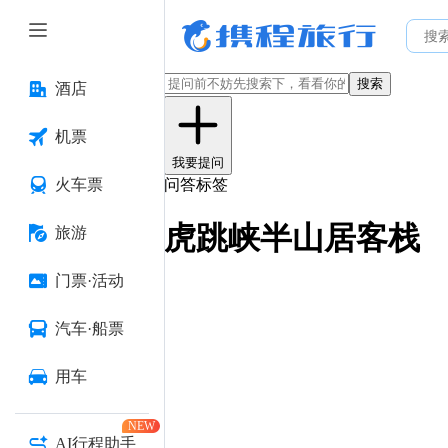
搜索
酒店
机票
我要提问
火车票
问答标签
虎跳峡半山居客栈
旅游
门票·活动
汽车·船票
用车
NEW
AI行程助手