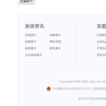
北海碑77
旅游资讯
加
宾馆索引
攻略索引
分销联
机票索引
网站导航
企业礼
旅游索引
邮轮索引
代理合
企业差旅索引
更多加
Copyright©
1999-
2026
,
ctrip.com
. Al
沪公网备31010502002731号
丨
互联网药
违法和不良信息举报电话0