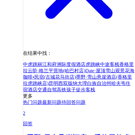
在结果中找：
中虎跳
丽江和府洲际度假酒店
虎跳峡中途客栈
香格里
拉云阶·格兰平营地(哈巴村店)
Date·屋顶雪山观景花海
咖啡•民宿(古城花马街店)
墨野·雪山悬崖酒店(香格里
拉虎跳峡店)
昆明
西双版纳
大理白族自治州
哈夫韦
住
宿
酒店
交通
自驾
高铁
孩子
徒步
客栈
更多
热门问题
最新问题
待回答问题
2
回答