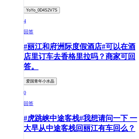
YoYo_0D4S2V7S
4
回答
#丽江和府洲际度假酒店#可以在酒
店里订车去香格里拉吗？商家可回
答。
爱国青年小水晶
0
回答
#虎跳峡中途客栈#我想请问一下 一
大早从中途客栈回丽江有车回么？