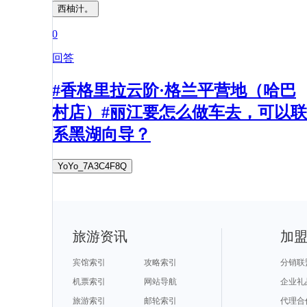
西柚汁。
0
回答
#香格里拉云阶·格兰平营地（哈巴
村店）#丽江要怎么做车去，可以联
系黑湖向导？
YoYo_7A3C4F8Q
旅游资讯
加
宾馆索引
攻略索引
分销联
机票索引
网站导航
企业礼
旅游索引
邮轮索引
代理合