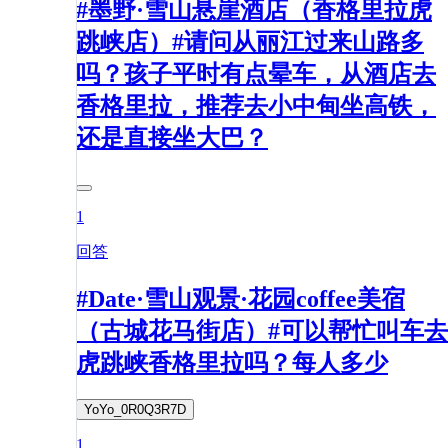
#墨野·雪山悬崖酒店（香格里拉虎
跳峡店）#请问从丽江过来山路多
吗？孩子平时有点晕车，从酒店去
香格里拉，推荐去小中甸坐高铁，
还是直接坐大巴？
1
回答
#Date·雪山观景·花园coffee美宿
（古城花马街店）#可以帮忙叫车去
虎跳峡香格里拉吗？每人多少
YoYo_0R0Q3R7D
1