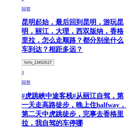
回答
昆明起始，最后回到昆明，游玩昆
明，丽江，大理，西双版纳，香格
里拉，怎么走顺路？都分别坐什么
车到达？相距多远？
YoYo_2J4S2G1T
3
回答
#虎跳峡中途客栈#从丽江自驾，第
一天走高路徒步，晚上住halfway，
第二天中虎跳徒步，完事去香格里
拉，我自驾的车停哪