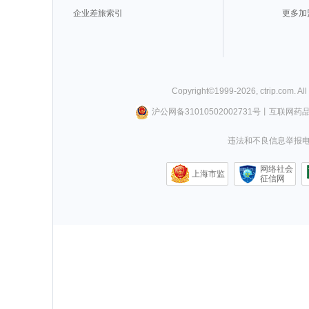
企业差旅索引
更多加
Copyright©
1999-
2026
,
ctrip.com
. Al
沪公网备31010502002731号
丨
互联网药
违法和不良信息举报电话0
网络社会
上海市监
征信网