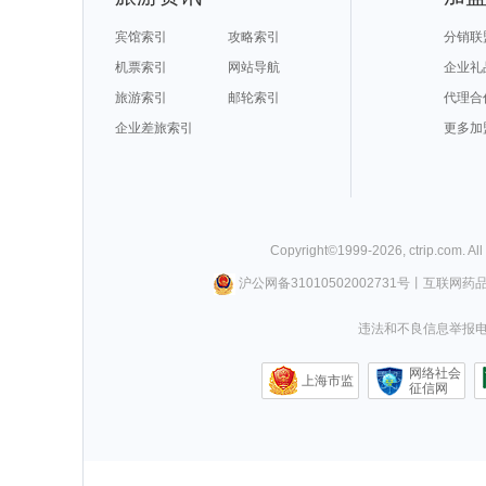
宾馆索引
攻略索引
分销联
机票索引
网站导航
企业礼
旅游索引
邮轮索引
代理合
企业差旅索引
更多加
Copyright©
1999-
2026
,
ctrip.com
. Al
沪公网备31010502002731号
丨
互联网药
违法和不良信息举报电话0
网络社会
上海市监
征信网