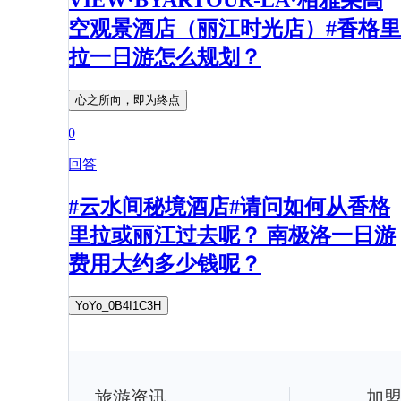
空观景酒店（丽江时光店）#香格里
拉一日游怎么规划？
心之所向，即为终点
0
回答
#云水间秘境酒店#请问如何从香格
里拉或丽江过去呢？ 南极洛一日游
费用大约多少钱呢？
YoYo_0B4I1C3H
旅游资讯
加