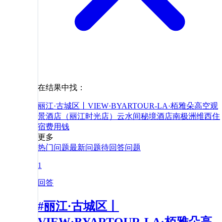
在结果中找：
丽江·古城区丨VIEW·BYARTOUR-LA·栢雅朵高空观
景酒店（丽江时光店）
云水间秘境酒店
南极洲
维西
住
宿
费用
钱
更多
热门问题
最新问题
待回答问题
1
回答
#丽江·古城区丨
VIEW·BYARTOUR-LA·栢雅朵高