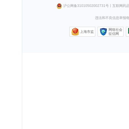
沪公网备31010502002731号
丨
互联网药
违法和不良信息举报电话0
网络社会
上海市监
征信网