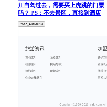
江自驾过去，需要买上虎跳的门票
吗？ PS：不去景区，直接到酒店
YoYo_4J8K8L9X
旅游资讯
加
宾馆索引
攻略索引
分销联
机票索引
网站导航
企业礼
旅游索引
邮轮索引
代理合
企业差旅索引
更多加
Copyright©
1999-
2026
,
ctrip.com
. Al