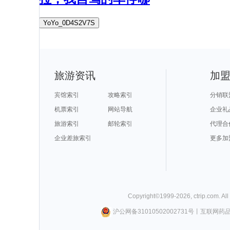
YoYo_0D4S2V7S
旅游资讯
加
宾馆索引
攻略索引
分销联
机票索引
网站导航
企业礼
旅游索引
邮轮索引
代理合
企业差旅索引
更多加
Copyright©
1999-
2026
,
ctrip.com
. Al
沪公网备31010502002731号
丨
互联网药