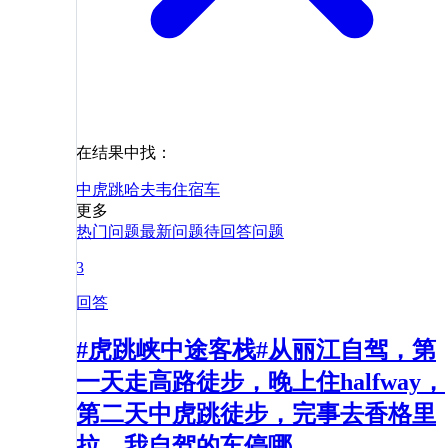
在结果中找：
中虎跳
哈夫韦
住宿
车
更多
热门问题
最新问题
待回答问题
3
回答
#虎跳峡中途客栈#从丽江自驾，第
一天走高路徒步，晚上住halfway，
第二天中虎跳徒步，完事去香格里
拉，我自驾的车停哪