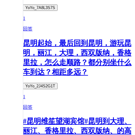
YoYo_7A8L3S7S
1
回答
昆明起始，最后回到昆明，游玩昆
明，丽江，大理，西双版纳，香格
里拉，怎么走顺路？都分别坐什么
车到达？相距多远？
YoYo_2J4S2G1T
1
回答
#昆明维笙望湖宾馆#昆明到大理、
丽江、香格里拉、西双版纳、的高