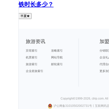
铁时长多少？
半夏♚
旅游资讯
加
宾馆索引
攻略索引
分销联
机票索引
网站导航
企业礼
旅游索引
邮轮索引
代理合
企业差旅索引
更多加
Copyright©
1999-
2026
,
ctrip.com
. Al
沪公网备31010502002731号
丨
互联网药