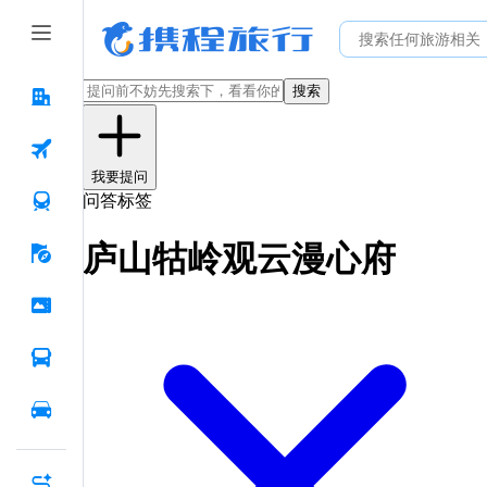
搜索
我要提问
问答标签
庐山牯岭观云漫心府