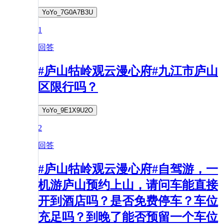
YoYo_7G0A7B3U
1
回答
#庐山牯岭观云漫心府#九江市庐山
区限行吗？
YoYo_9E1X9U2O
2
回答
#庐山牯岭观云漫心府#自驾游，一
机游庐山预约上山，请问车能直接
开到酒店吗？是否免费停车？车位
充足吗？到晚了能否预留一个车位