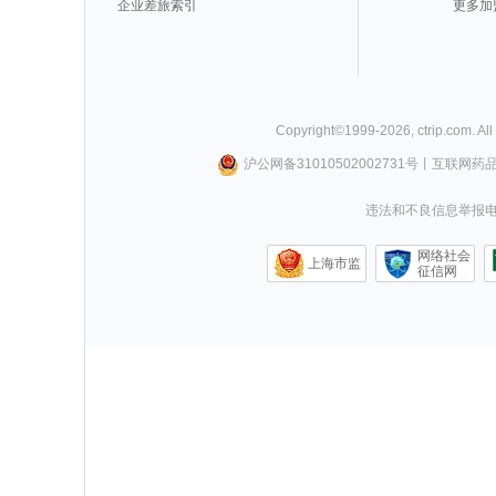
企业差旅索引
更多加
Copyright©
1999-
2026
,
ctrip.com
. Al
沪公网备31010502002731号
丨
互联网药
违法和不良信息举报电话0
网络社会
上海市监
征信网