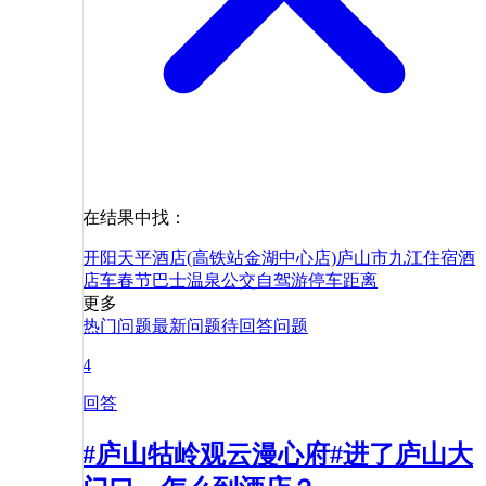
在结果中找：
开阳天平酒店(高铁站金湖中心店)
庐山市
九江
住宿
酒
店
车
春节
巴士
温泉
公交
自驾游
停车
距离
更多
热门问题
最新问题
待回答问题
4
回答
#庐山牯岭观云漫心府#进了庐山大