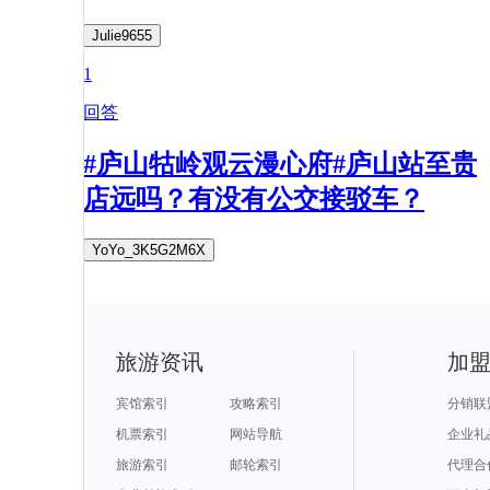
Julie9655
1
回答
#庐山牯岭观云漫心府#庐山站至贵
店远吗？有没有公交接驳车？
YoYo_3K5G2M6X
旅游资讯
加
宾馆索引
攻略索引
分销联
机票索引
网站导航
企业礼
旅游索引
邮轮索引
代理合