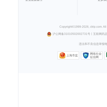
Copyright©
1999-
2026
,
ctrip.com
. Al
沪公网备31010502002731号
丨
互联网药
违法和不良信息举报电话0
网络社会
上海市监
征信网