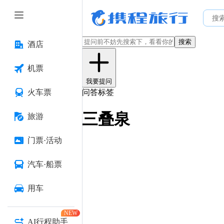
搜索
酒店
机票
我要提问
火车票
问答标签
三叠泉
旅游
门票·活动
汽车·船票
用车
NEW
AI行程助手