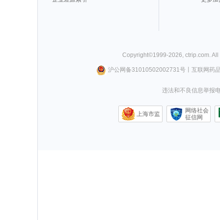
Copyright©
1999-
2026
,
ctrip.com
. Al
沪公网备31010502002731号
丨
互联网药
违法和不良信息举报电话0
网络社会
上海市监
征信网