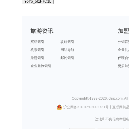
YoYo_5I1F7O1L
旅游资讯
加
宾馆索引
攻略索引
分销联
机票索引
网站导航
企业礼
旅游索引
邮轮索引
代理合
企业差旅索引
更多加
Copyright©
1999-
2026
,
ctrip.com
. Al
沪公网备31010502002731号
丨
互联网药
违法和不良信息举报电话0