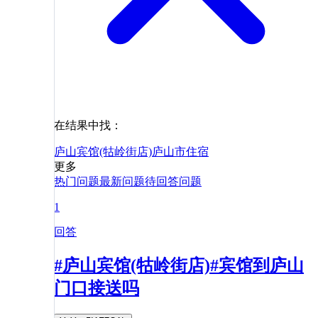
在结果中找：
庐山宾馆(牯岭街店)
庐山市
住宿
更多
热门问题
最新问题
待回答问题
1
回答
#庐山宾馆(牯岭街店)#宾馆到庐山
门口接送吗