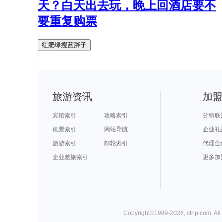
天？白天出去玩，晚上回酒店要不
要重复购票
红肥绿瘦蓝胖子
旅游资讯
加
宾馆索引
攻略索引
分销联
机票索引
网站导航
企业礼
旅游索引
邮轮索引
代理合
企业差旅索引
更多加
Copyright©
1999-
2026
,
ctrip.com
. Al