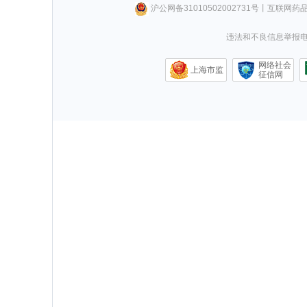
沪公网备31010502002731号
丨
互联网药
违法和不良信息举报电话0
网络社会
上海市监
征信网