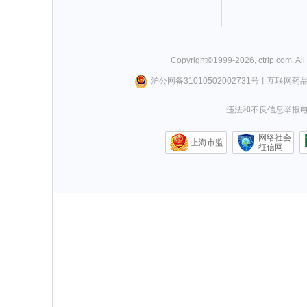
Copyright©
1999-
2026
,
ctrip.com
. Al
沪公网备31010502002731号
丨
互联网药
违法和不良信息举报电话0
网络社会
上海市监
征信网