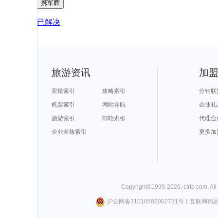
携军辉
已解决
旅游资讯
加
宾馆索引
攻略索引
分销联
机票索引
网站导航
企业礼
旅游索引
邮轮索引
代理合
企业差旅索引
更多加
Copyright©
1999-
2026
,
ctrip.com
. Al
沪公网备31010502002731号
丨
互联网药