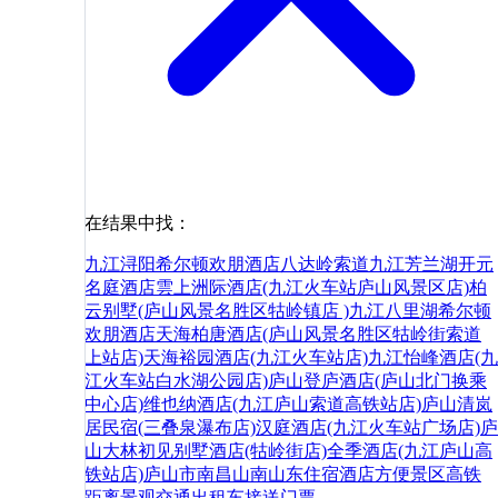
在结果中找：
九江浔阳希尔顿欢朋酒店
八达岭索道
九江芳兰湖开元
名庭酒店
雲上洲际酒店(九江火车站庐山风景区店)
柏
云别墅(庐山风景名胜区牯岭镇店 )
九江八里湖希尔顿
欢朋酒店
天海柏唐酒店(庐山风景名胜区牯岭街索道
上站店)
天海裕园酒店(九江火车站店)
九江怡峰酒店(九
江火车站白水湖公园店)
庐山登庐酒店(庐山北门换乘
中心店)
维也纳酒店(九江庐山索道高铁站店)
庐山清岚
居民宿(三叠泉瀑布店)
汉庭酒店(九江火车站广场店)
庐
山大林初见别墅酒店(牯岭街店)
全季酒店(九江庐山高
铁站店)
庐山市
南昌
山南
山东
住宿
酒店
方便
景区
高铁
距离
景观
交通
出租车
接送
门票