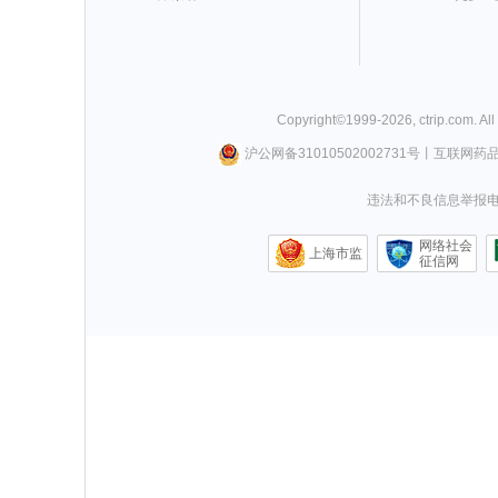
Copyright©
1999-
2026
,
ctrip.com
. Al
沪公网备31010502002731号
丨
互联网药
违法和不良信息举报电话0
网络社会
上海市监
征信网