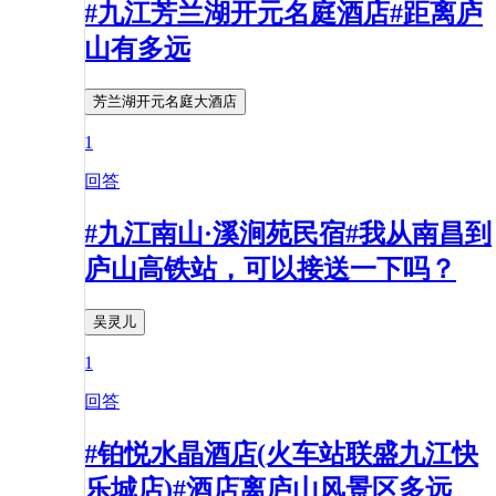
#九江芳兰湖开元名庭酒店#距离庐
山有多远
芳兰湖开元名庭大酒店
1
回答
#九江南山·溪涧苑民宿#我从南昌到
庐山高铁站，可以接送一下吗？
吴灵儿
1
回答
#铂悦水晶酒店(火车站联盛九江快
乐城店)#酒店离庐山风景区多远