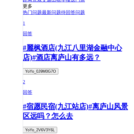
更多
热门问题
最新问题
待回答问题
1
回答
#麗枫酒店(九江八里湖金融中心
店)#酒店离庐山有多远？
YoYo_0J9M0G7O
2
回答
#宿愿民宿(九江站店)#离庐山风景
区远吗？怎么去
YoYo_2V6V3Y6L