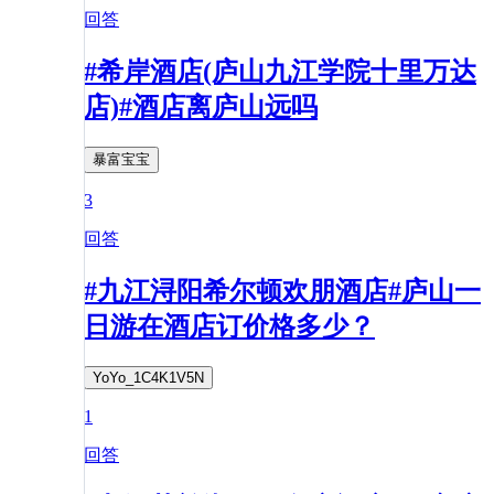
回答
#希岸酒店(庐山九江学院十里万达
店)#酒店离庐山远吗
暴富宝宝
3
回答
#九江浔阳希尔顿欢朋酒店#庐山一
日游在酒店订价格多少？
YoYo_1C4K1V5N
1
回答