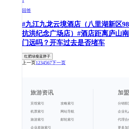
1
回答
#九江九龙云境酒店（八里湖新区98
抗洪纪念广场店）#酒店距离庐山南
门远吗？开车过去是否堵车
红肥绿瘦蓝胖子
上一页
1
2
3
4
5
6
7
下一页
旅游资讯
加
宾馆索引
攻略索引
分销联
机票索引
网站导航
企业礼
旅游索引
邮轮索引
代理合
企业差旅索引
更多加