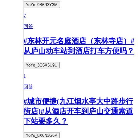
YoYo_9B6R3Y3M
7
回答
#东林开元名庭酒店（东林寺店）#
从庐山动车站到酒店打车方便吗？
YoYo_3Q5X5U9U
1
回答
#城市便捷(九江烟水亭大中路步行
街店)#从酒店开车到庐山交通索道
下站要多久？
YoYo_8X6N3G6P