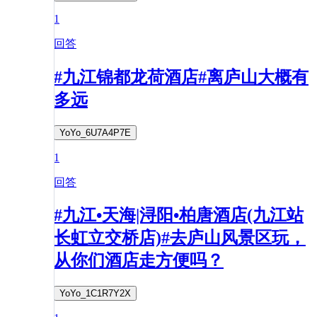
1
回答
#九江锦都龙荷酒店#离庐山大概有
多远
YoYo_6U7A4P7E
1
回答
#九江•天海|浔阳•柏唐酒店(九江站
长虹立交桥店)#去庐山风景区玩，
从你们酒店走方便吗？
YoYo_1C1R7Y2X