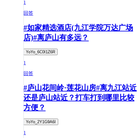
1
回答
#如家精选酒店(九江学院万达广场
店)#离庐山有多远？
YoYo_6C0I1Z6R
1
回答
#庐山花间岭·莲花山房#离九江站近
还是庐山站近？打车打到哪里比较
方便？
YoYo_2Y1G9A6I
1