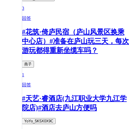
3
回答
#花筑·倚庐民宿（庐山风景区换乘
中心店）#准备在庐山玩三天，每次
游玩都得重新坐缆车吗？
燕子
1
回答
#天艺·睿酒店(九江职业大学九江学
院店)#酒店去庐山方便吗
YoYo_5K5X0X9C