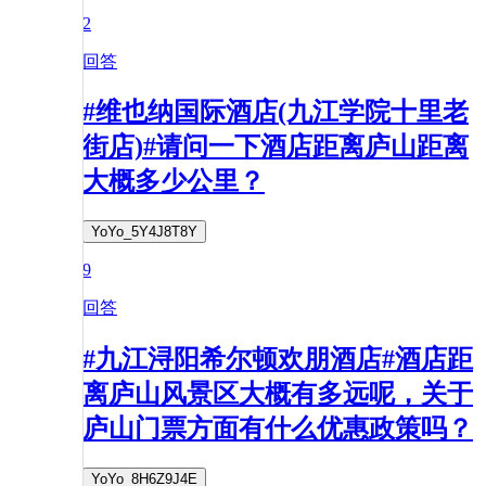
2
回答
#维也纳国际酒店(九江学院十里老
街店)#请问一下酒店距离庐山距离
大概多少公里？
YoYo_5Y4J8T8Y
9
回答
#九江浔阳希尔顿欢朋酒店#酒店距
离庐山风景区大概有多远呢，关于
庐山门票方面有什么优惠政策吗？
YoYo_8H6Z9J4E