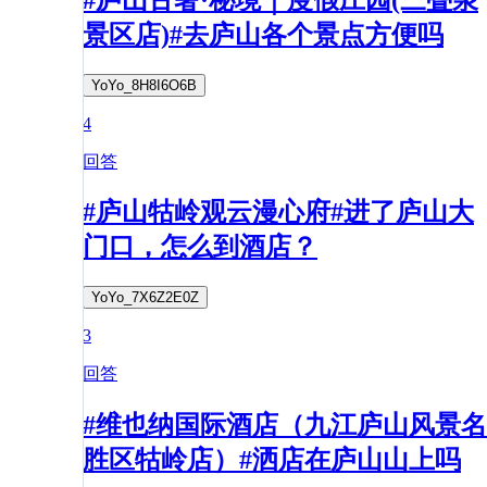
景区店)#去庐山各个景点方便吗
YoYo_8H8I6O6B
4
回答
#庐山牯岭观云漫心府#进了庐山大
门口，怎么到酒店？
YoYo_7X6Z2E0Z
3
回答
#维也纳国际酒店（九江庐山风景名
胜区牯岭店）#洒店在庐山山上吗