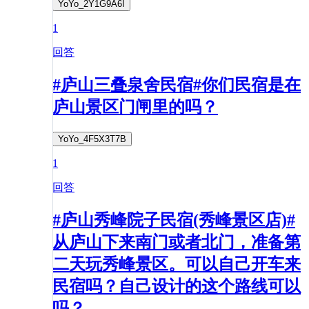
YoYo_2Y1G9A6I
1
回答
#庐山三叠泉舍民宿#你们民宿是在
庐山景区门闸里的吗？
YoYo_4F5X3T7B
1
回答
#庐山秀峰院子民宿(秀峰景区店)#
从庐山下来南门或者北门，准备第
二天玩秀峰景区。可以自己开车来
民宿吗？自己设计的这个路线可以
吗？