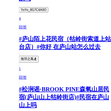
YoYo_8G7C4A0O
4
回答
#庐山陌上花民宿（牯岭街索道上站
台店）#你好 在庐山站怎么过去
無羽之鳳🏂
1
回答
#松涧谣·BROOK PINE森氧山居民
宿(庐山山上牯岭街店)#民宿在庐山
山上吗