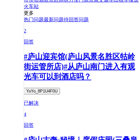
火车站
更多
热门问题
最新问题
待回答问题
2
回答
#庐山迎宾馆(庐山风景名胜区牯岭
街运管所店)#从庐山南门进入有观
光车可以到酒店吗？
YoYo_8P1U4F0U
已解决
4
回答
#庐山古奢·秘境｜度假庄园(三叠泉