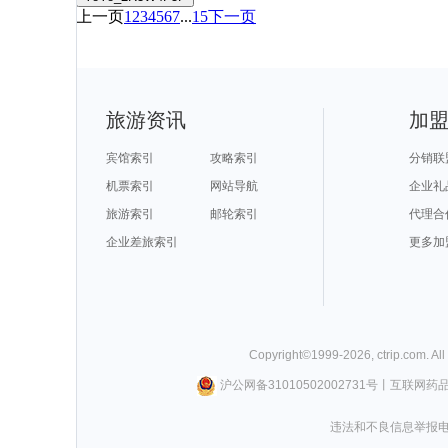
上一页
1
2
3
4
5
6
7
...
15
下一页
旅游资讯
加
宾馆索引
攻略索引
分销联
机票索引
网站导航
企业礼
旅游索引
邮轮索引
代理合
企业差旅索引
更多加
Copyright©
1999-
2026
,
ctrip.com
. Al
沪公网备31010502002731号
丨
互联网药
违法和不良信息举报电话0