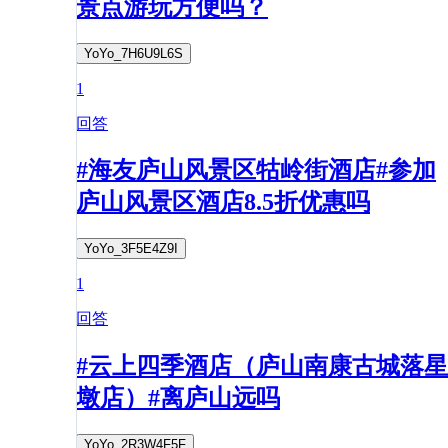
景点游玩方便吗？
YoYo_7H6U9L6S
1
回答
#海友庐山风景区牯岭街酒店#参加
庐山风景区酒店8.5折优惠吗
YoYo_3F5E4Z9I
1
回答
#云上四季酒店（庐山南康古城落星
墩店）#离庐山远吗
YoYo_2R3W4F5F