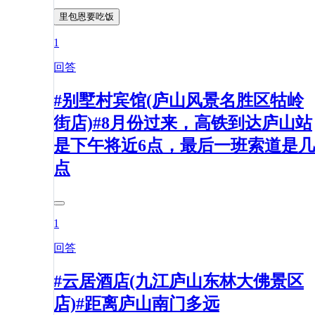
里包恩要吃饭
1
回答
#别墅村宾馆(庐山风景名胜区牯岭
街店)#8月份过来，高铁到达庐山站
是下午将近6点，最后一班索道是几
点
1
回答
#云居酒店(九江庐山东林大佛景区
店)#距离庐山南门多远