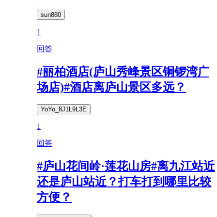
sun880
1
回答
#丽柏酒店(庐山秀峰景区铜锣湾广
场店)#酒店离庐山景区多远？
YoYo_8J1L9L3E
1
回答
#庐山花间岭·莲花山房#离九江站近
还是庐山站近？打车打到哪里比较
方便？