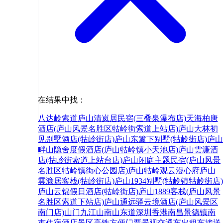
在结果中找：
八达岭索道
庐山清岚居民宿(三叠泉瀑布店)
天海柏唐
酒店(庐山风景名胜区牯岭街索道上站店)
庐山大林初
见别墅酒店(牯岭街店)
庐山东篱下别墅(牯岭街店)
庐山
畔山隐舍度假酒店(庐山牯岭镇小天池店)
庐山雲濂酒
店(牯岭街索道上站台店)
庐山闲庭主题民宿(庐山风景
名胜区牯岭镇街心公园店)
庐山牯岭观云漫心府
庐山
雲濂居客栈(牯岭街店)
庐山1934别墅(牯岭镇牯岭街店)
庐山云锦假日酒店(牯岭街店)
庐山1889客栈(庐山风景
名胜区索道下站店)
庐山通远驿云境酒店(庐山风景区
南门店)
山门
九江
山南
山东
道
深圳
香港
南昌
景德镇
南
市
住宿
酒店
景区
高铁
方便
门票
景观
交通
车
出租车
接送