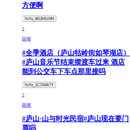
方便啊
YoYo_9G3H1V9H
2
回答
#全季酒店（庐山牯岭街如琴湖店）
#庐山音乐节结束摆渡车过来 酒店
能到公交车下车点那里接吗
YoYo_1C7A9A7Y
2
回答
#庐山·山与时光民宿#庐山现在要门
票吗