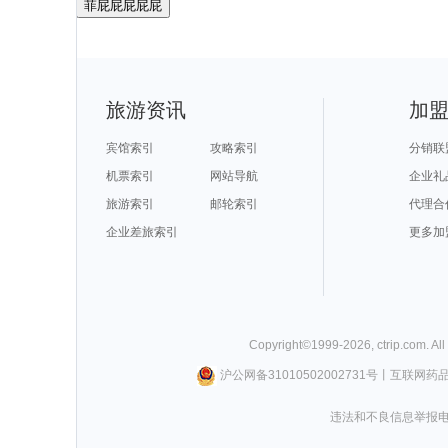
菲屁屁屁屁屁
旅游资讯
加
宾馆索引
攻略索引
分销联
机票索引
网站导航
企业礼
旅游索引
邮轮索引
代理合
企业差旅索引
更多加
Copyright©
1999-
2026
,
ctrip.com
. Al
沪公网备31010502002731号
丨
互联网药
违法和不良信息举报电话0