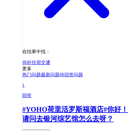
在结果中找：
你好
住宿
交通
更多
热门问题
最新问题
待回答问题
1
回答
#YOHO荷里活罗斯福酒店#你好！
请问去银河综艺馆怎么去呀？