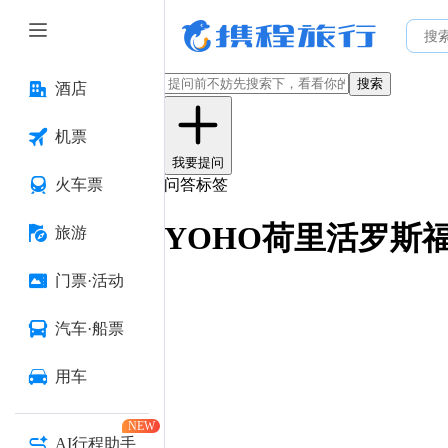
搜索
酒店
机票
我要提问
火车票
问答标签
YOHO荷里活罗斯
旅游
门票·活动
汽车·船票
用车
NEW
AI行程助手