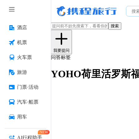
搜索
酒店
机票
我要提问
火车票
问答标签
YOHO荷里活罗斯
旅游
门票·活动
汽车·船票
用车
NEW
AI行程助手