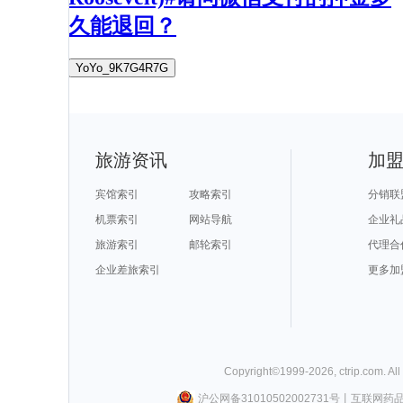
久能退回？
YoYo_9K7G4R7G
旅游资讯
加
宾馆索引
攻略索引
分销联
机票索引
网站导航
企业礼
旅游索引
邮轮索引
代理合
企业差旅索引
更多加
Copyright©
1999-
2026
,
ctrip.com
. Al
沪公网备31010502002731号
丨
互联网药