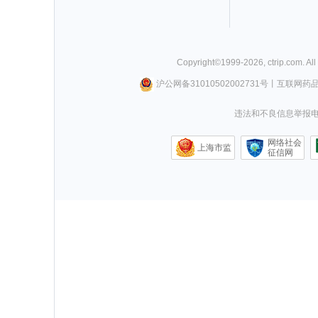
Copyright©
1999-
2026
,
ctrip.com
. Al
沪公网备31010502002731号
丨
互联网药
违法和不良信息举报电话0
网络社会
上海市监
征信网