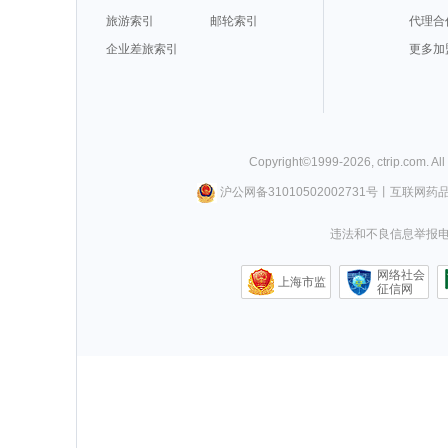
旅游索引
邮轮索引
代理合
企业差旅索引
更多加
Copyright©
1999-
2026
,
ctrip.com
. Al
沪公网备31010502002731号
丨
互联网药
违法和不良信息举报电话0
网络社会
上海市监
征信网