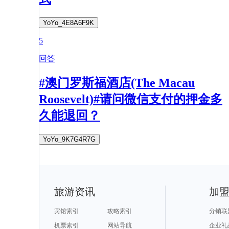
YoYo_4E8A6F9K
5
回答
#澳门罗斯福酒店(The Macau
Roosevelt)#请问微信支付的押金多
久能退回？
YoYo_9K7G4R7G
旅游资讯
加
宾馆索引
攻略索引
分销联
机票索引
网站导航
企业礼