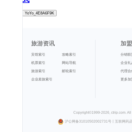
YoYo_4E8A6F9K
旅游资讯
加
宾馆索引
攻略索引
分销联
机票索引
网站导航
企业礼
旅游索引
邮轮索引
代理合
企业差旅索引
更多加
Copyright©
1999-
2026
,
ctrip.com
. Al
沪公网备31010502002731号
丨
互联网药