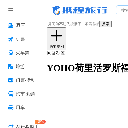
搜索
酒店
机票
我要提问
火车票
问答标签
YOHO荷里活罗斯
旅游
门票·活动
汽车·船票
用车
NEW
AI行程助手