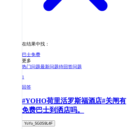
在结果中找：
巴士
免费
更多
热门问题
最新问题
待回答问题
1
回答
#YOHO荷里活罗斯福酒店#关闸有
免费巴士到洒店吗。
YoYo_5G0S9L4F