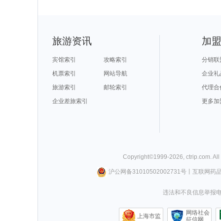
旅游资讯
加
宾馆索引
攻略索引
分销联
机票索引
网站导航
企业礼
旅游索引
邮轮索引
代理合
企业差旅索引
更多加
Copyright©
1999-
2026
,
ctrip.com
. Al
沪公网备31010502002731号
丨
互联网药
违法和不良信息举报电话0
网络社会
上海市监
征信网