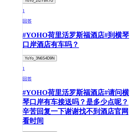
YoYo_2I2Y9X7U
1
回答
#YOHO荷里活罗斯福酒店#到横琴
口岸酒店有车吗？
YoYo_3N6S4D9N
1
回答
#YOHO荷里活罗斯福酒店#请问横
琴口岸有车接送吗？是多少点呢？
辛苦回复一下谢谢找不到酒店官网
看时间