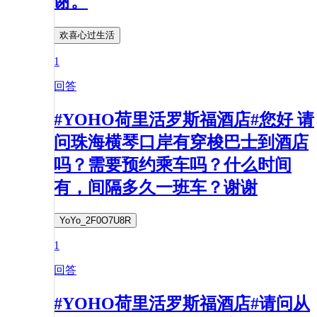
谢。
欢喜心过生活
1
回答
#YOHO荷里活罗斯福酒店#您好 请
问珠海横琴口岸有穿梭巴士到酒店
吗？需要预约乘车吗？什么时间
有，间隔多久一班车？谢谢
YoYo_2F0O7U8R
1
回答
#YOHO荷里活罗斯福酒店#请问从