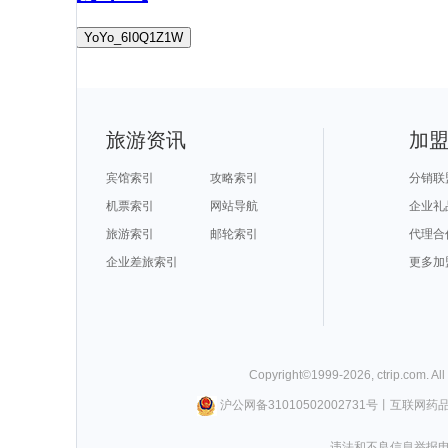
YoYo_6I0Q1Z1W
旅游资讯
加
宾馆索引
攻略索引
分销联
机票索引
网站导航
企业礼
旅游索引
邮轮索引
代理合
企业差旅索引
更多加
Copyright©
1999-
2026
,
ctrip.com
. Al
沪公网备31010502002731号
丨
互联网药
违法和不良信息举报电话0