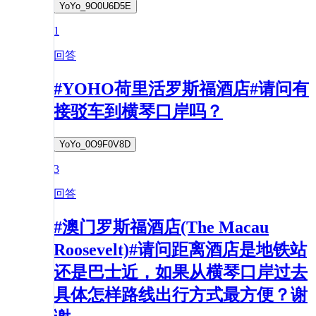
YoYo_9O0U6D5E
1
回答
#YOHO荷里活罗斯福酒店#请问有
接驳车到横琴口岸吗？
YoYo_0O9F0V8D
3
回答
#澳门罗斯福酒店(The Macau
Roosevelt)#请问距离酒店是地铁站
还是巴士近，如果从横琴口岸过去
具体怎样路线出行方式最方便？谢