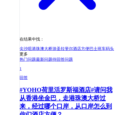
在结果中找：
尖沙咀
港珠澳大桥游
圣拉斐尔
酒店
方便
巴士
班车
码头
更多
热门问题
最新问题
待回答问题
1
回答
#YOHO荷里活罗斯福酒店#请问我
从香港坐金巴，走港珠澳大桥过
来，经过哪个口岸，从口岸怎么到
你们酒店方便？