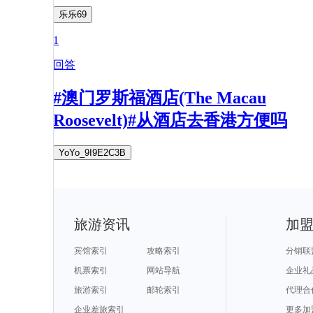
乐乐69
1
回答
#澳门罗斯福酒店(The Macau
Roosevelt)#从酒店去香港方便吗
YoYo_9I9E2C3B
旅游资讯
加
宾馆索引
攻略索引
分销联
机票索引
网站导航
企业礼
旅游索引
邮轮索引
代理合
企业差旅索引
更多加