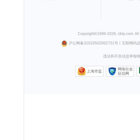
Copyright©
1999-
2026
,
ctrip.com
. Al
沪公网备31010502002731号
丨
互联网药
违法和不良信息举报电话0
网络社会
上海市监
征信网