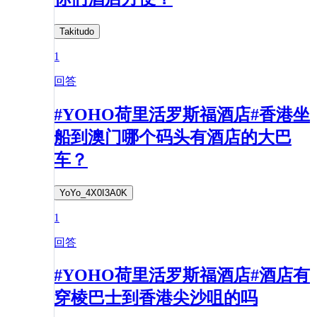
Takitudo
1
回答
#YOHO荷里活罗斯福酒店#香港坐
船到澳门哪个码头有酒店的大巴
车？
YoYo_4X0I3A0K
1
回答
#YOHO荷里活罗斯福酒店#酒店有
穿棱巴士到香港尖沙咀的吗